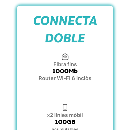
CONNECTA
DOBLE
Fibra fins
1000Mb
Router Wi-Fi 6 inclòs
x2 línies mòbil
100GB
acumulables