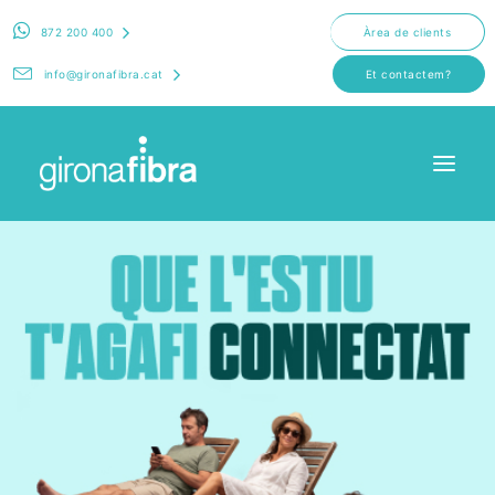
872 200 400
Àrea de clients
info@gironafibra.cat
Et contactem?
Fibra
Fibra + mòbil
Sobre nosaltres
Contacte
Notícies