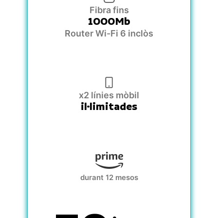
Fibra fins
1000Mb
Router Wi-Fi 6 inclòs
x2 línies mòbil
il·limitades
durant 12 mesos