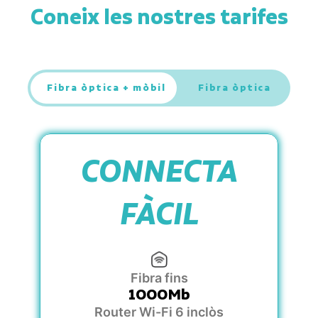
Coneix les nostres tarifes
Fibra òptica + mòbil
Fibra òptica
CONNECTA
FÀCIL
Fibra fins
1000Mb
Router Wi-Fi 6 inclòs